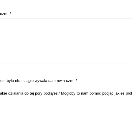
czm ;/
rem było nfs i ciągle wywala sam nwm czm ;/
Jakie działania do tej pory podjąłeś? Mogłoby to nam pomóc podjąć jakieś pr