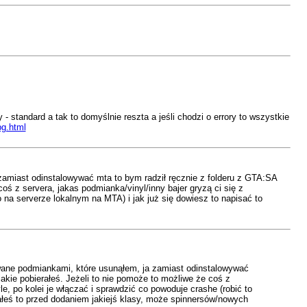
 standard a tak to domyślnie reszta a jeśli chodzi o errory to wszystkie
pg.html
miast odinstalowywać mta to bym radził ręcznie z folderu z GTA:SA
ś z servera, jakas podmianka/vinyl/inny bajer gryzą ci się z
 na serverze lokalnym na MTA) i jak już się dowiesz to napisać to
ane podmiankami, które usunąłem, ja zamiast odinstalowywać
akie pobierałeś. Jeżeli to nie pomoże to możliwe że coś z
e, po kolei je włączać i sprawdzić co powoduje crashe (robić to
iałeś to przed dodaniem jakiejś klasy, może spinnersów/nowych