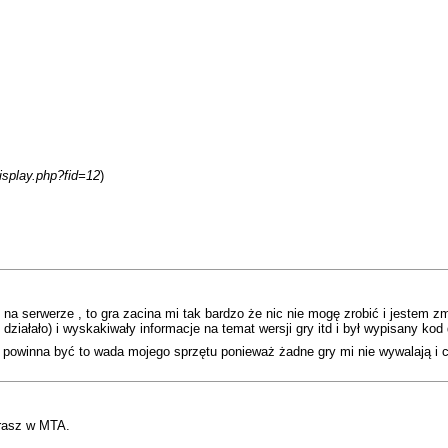
isplay.php?fid=12
)
 serwerze , to gra zacina mi tak bardzo że nic nie mogę zrobić i jestem z
ziałało) i wyskakiwały informacje na temat wersji gry itd i był wypisany kod
e powinna być to wada mojego sprzętu ponieważ żadne gry mi nie wywalają 
grasz w MTA.