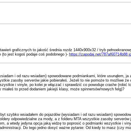
wień graficznych to jakość średnia rozdz 1440x900x32 / tryb pełnoekranowy -
e (to jest kogoś podaje coś podobnego )-
https://zapodaj.net/787af60714b88.j
siadam i od razu wsiadam) spowodowane podmiankami, które usunąłem, ja za
tkie zasoby serverów jakie pobierałeś. Jeżeli to nie pomoże to możliwe że co
ystkie i vinyle, po kolei je włączać i sprawdzić co powoduje crashe (robić to
y miałeś to przed dodaniem jakiejś klasy, może spinnersów/nowych felg)?
byt szybko wsiadałem do pojazdów (wysiadam i od razu wsiadam) spowodow
oldery odpowiedzialne za mody, a z folderu MTA wszystkie zasoby serverów j
em, a wtedy jedyna opcja jaką widzę to poprosić o podmianki wszystkie i vinyl
o administracji. Do tego jedno dosyć ważne pytanie: Od kiedy to masz (czy m