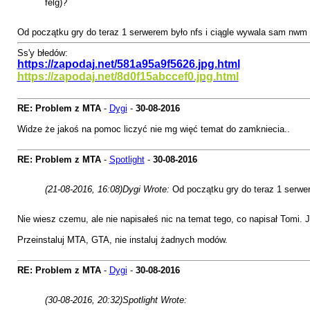
felg)?
Od początku gry do teraz 1 serwerem było nfs i ciągle wywala sam nwm 
Ss'y błedów:
https://zapodaj.net/581a95a9f5626.jpg.html
https://zapodaj.net/8d0f15abccef0.jpg.html
RE: Problem z MTA
-
Dygi
-
30-08-2016
Widze że jakoś na pomoc liczyć nie mg więć temat do zamkniecia..
RE: Problem z MTA
-
Spotlight
-
30-08-2016
(21-08-2016, 16:08)
Dygi Wrote:
Od początku gry do teraz 1 serwe
Nie wiesz czemu, ale nie napisałeś nic na temat tego, co napisał Tomi. 
Przeinstaluj MTA, GTA, nie instaluj żadnych modów.
RE: Problem z MTA
-
Dygi
-
30-08-2016
(30-08-2016, 20:32)
Spotlight Wrote: