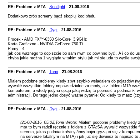
RE: Problem z MTA
-
Spotlight
-
21-08-2016
Dodatkowo zrób screeny bądź skopiuj kod błedu.
RE: Problem z MTA
-
Dygi
-
21-08-2016
Procek - AMD FX™-6350 Six-Core 3.9GHz
Karta Graficzna - NVIDIA GeForce 750 Ti
Ramy - 4
jak coś ważnego to dopiszcie bo sam nwm co powinno być . A i co do usta
chyba jakie można 1 wygląda w takim stylu jak mi sie uda to wyśle swoj
RE: Problem z MTA
-
Tomi
-
21-08-2016
Miałem podobne problemy kiedy zbyt szybko wsiadałem do pojazdów (wy
wywalić wszystkie foldery odpowiedzialne za mody, a z folderu MTA wszys
komputerem, a wtedy jedyna opcja jaką widzę to poprosić o podmianki wsz
administracji. Do tego jedno dosyć ważne pytanie: Od kiedy to masz (cz
RE: Problem z MTA
-
Dygi
-
21-08-2016
(21-08-2016, 05:02)
Tomi Wrote:
Miałem podobne problemy kiedy z
mta to bym radził ręcznie z folderu z GTA:SA wywalić wszystkie f
servera, jakas podmianka/vinyl/inny bajer gryzą ci się z komputer
na serverze lokalnym na MTA) i jak już się dowiesz to napisać t