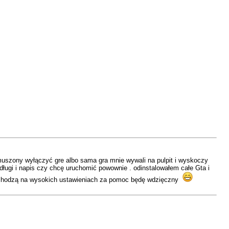
muszony wyłączyć gre albo sama gra mnie wywali na pulpit i wyskoczy
 długi i napis czy chcę uruchomić powownie . odinstalowałem całe Gta i
i chodzą na wysokich ustawieniach za pomoc będę wdzięczny