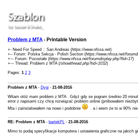
Problem z MTA
- Printable Version
+- Need For Speed :: San Andreas (
https://www.nfssa.net
)
+-- Forum: Polska Sekcja - Polish Section (
https://www.nfssa.net/forumd
+--- Forum: Pozostałe (
https://www.nfssa.net/forumdisplay.php?fid=17
)
+--- Thread: Problem z MTA (
/showthread.php?tid=1032
)
Pages:
1
2
3
Problem z MTA
-
Dygi
-
21-08-2016
Witam otóż mam problem z MTA . Gdyż gdy se pogram średnio 20 minut na
error z napisami czy chcę rozwiązać problem online (próbowałem niezbyt d
Mta i zainstalowałem na nowo i podobnie
. a i wiem że to w 90% ni
RE: Problem z MTA
-
bartekPL
-
21-08-2016
Mimo to podaj specyfikacje komputera i ustawienia graficzne na jakich 